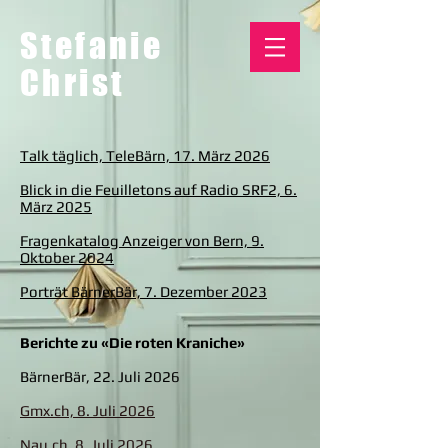
Stefanie
Christ
Talk täglich, TeleBärn, 17. März 2026
Blick in die Feuilletons auf Radio SRF2, 6.
März 2025
Fragenkatalog Anzeiger von Bern, 9.
Oktober 2024
Porträt BärnerBär, 7. Dezember 2023
Berichte zu «Die roten Kraniche»
BärnerBär, 22. Juli 2026
Gmx.ch, 8. Juli 2026
Nau.ch, 8. Juli 2026