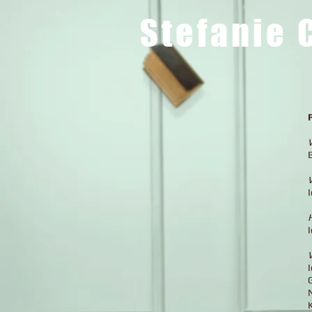
Stefanie 
H