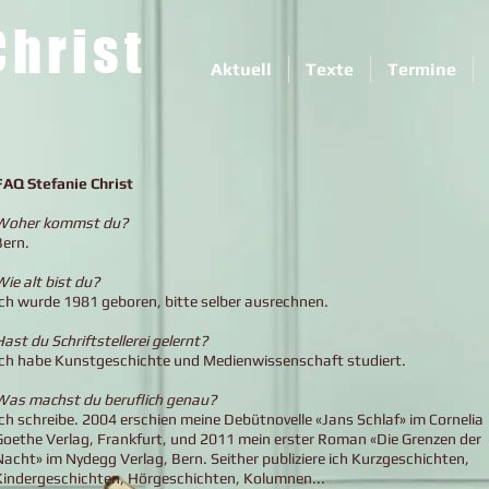
Christ
Aktuell
Texte
Termine
FAQ Stefanie Christ
Woher kommst du?
Bern.
Wie alt bist du?
Ich wurde 1981 geboren, bitte selber ausrechnen.
ast du Schriftstellerei gelernt?
Ich habe Kunstgeschichte und Medienwissenschaft studiert.
Was machst du beruflich genau?
Ich schreibe. 2004 erschien meine Debütnovelle «Jans Schlaf» im Cornelia
Goethe Verlag, Frankfurt, und 2011 mein erster Roman «Die Grenzen der
Nacht» im Nydegg Verlag, Bern. Seither publiziere ich Kurzgeschichten,
Kindergeschichten, Hörgeschichten, Kolumnen...