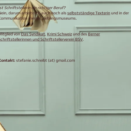
st Schriftstellerin ein richtiger Beruf?
Nein, darum arbeite ich auch noch als
selbstständige Texterin
und in der
Kommunikation meines Lieblingsmuseums.
Mitglied von
Das Syndikat
,
Krimi Schweiz
und des
Berner
Schriftstellerinnen und Schriftstellerverein BSV
.
Kontakt:
stefanie.schreibt (at) gmail.com