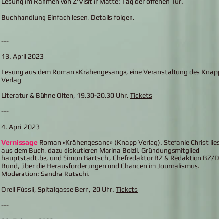
Lesung im Rahmen von Z'Visit ir Matte: Tag der offenen Tür.
Buchhandlung Einfach lesen, Details folgen.
---
13. April 2023
Lesung aus dem Roman «Krähengesang», eine Veranstaltung des Knap
Verlag.
Literatur & Bühne Olten, 19.30-20.30 Uhr.
Tickets
---
4. April 2023
Vernissage
Roman «Krähengesang» (Knapp Verlag). Stefanie Christ lie
aus dem Buch, dazu diskutieren Marina Bolzli, Gründungsmitglied
hauptstadt.be, und Simon Bärtschi, Chefredaktor BZ & Redaktion BZ/D
Bund, über die Herausforderungen und Chancen im Journalismus.
Moderation: Sandra Rutschi.
Orell Füssli, Spitalgasse Bern, 20 Uhr.
Tickets
---