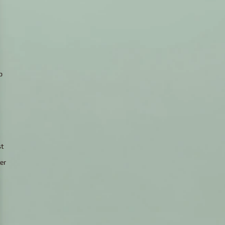
p
st
er